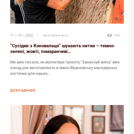
11 — 10 — 2023
/
Івано-Франківськ
1464
“Сусідки з Коновальця” шукають нитки – темно-
зелені, жовті, помаранчеві…
Ми вже писали, як волонтери проєкту "Замаскуй воїна" вже
понад рок виготовляють в Івано-Франківську маскувальні
костюми для наших…
ДОКЛАДНІШЕ