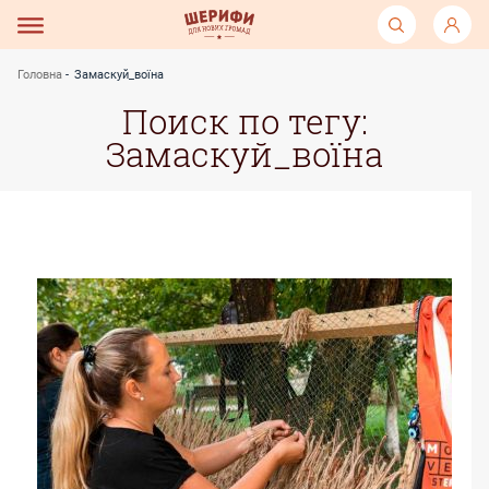
Головна
Замаскуй_воїна
Поиск по тегу:
Замаскуй_воїна