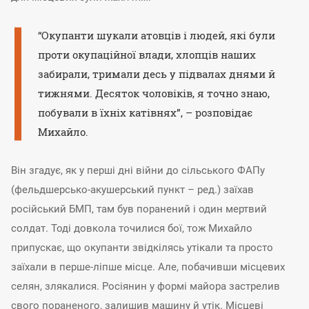
“Окупанти шукали атовців і людей, які були
проти окупаційної влади, хлопців наших
забирали, тримали десь у підвалах днями й
тижнями. Десяток чоловіків, я точно знаю,
побували в їхніх катівнях”, – розповідає
Михайло.
Він згадує, як у перші дні війни до сільського ФАПу
(фельдшерсько-акушерський пункт – ред.) заїхав
російський БМП, там був поранений і один мертвий
солдат. Тоді довкола точилися бої, тож Михайло
припускає, що окупанти звідкілясь утікали та просто
заїхали в перше-ліпше місце. Але, побачивши місцевих
селян, злякалися. Росіянин у формі майора застрелив
свого пораненого, залишив машину й утік. Місцеві