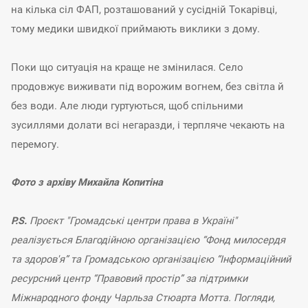
на кілька сіл ФАП, розташований у сусідній Токарівці,
тому медики швидкої приймають виклики з дому.
Поки що ситуація на краще не змінилася. Село
продовжує виживати під ворожим вогнем, без світла й
без води. Але люди гуртуються, щоб спільними
зусиллями долати всі негаразди, і терпляче чекають на
перемогу.
Фото з архіву Михайла Копитіна
P.S.
Проєкт "Громадські центри права в Україні"
реалізується Благодійною організацією “Фонд милосердя
та здоров'я” та Громадською організацією “Інформаційний
ресурсний центр “Правовий простір” за підтримки
Міжнародного фонду Чарльза Стюарта Мотта. Погляди,