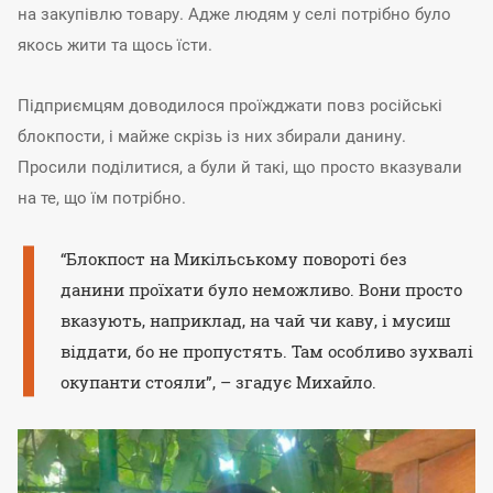
на закупівлю товару. Адже людям у селі потрібно було
якось жити та щось їсти.
Підприємцям доводилося проїжджати повз російські
блокпости, і майже скрізь із них збирали данину.
Просили поділитися, а були й такі, що просто вказували
на те, що їм потрібно.
“Блокпост на Микільському повороті без
данини проїхати було неможливо. Вони просто
вказують, наприклад, на чай чи каву, і мусиш
віддати, бо не пропустять. Там особливо зухвалі
окупанти стояли”, – згадує Михайло.