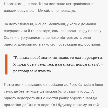
Новотягинці немає. Коли востаннє централізовано
давали воду в селі, Михайло не пригадує.
За його словами, місцеві мешканці, у кого є домашні
свердловини й генератори, самі розвозять воду по селу.
Селяни згуртувалися та всіляко підтримують одне
одного, допомагають тим, хто постраждав від обстрілів.
“То вікна позабивати плівкою, то дах перекрити.
Я, поки був у селі, теж намагався допомагати”, –
розповідає Михайло.
Потім вони з дружиною переїхали до його батьків в інше
село, де безпечніше, де можна було садити город. А
одного недоброго дня о шостій ранку ворожі снаряди
прилетіли до їхнього подвір’я і будинку, в якому на той