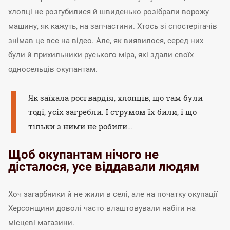
хлопці не розгубилися й швиденько розібрали ворожу
машину, як кажуть, на запчастини. Хтось зі спостерігачів
знімав це все на відео. Але, як виявилося, серед них
були й прихильники руського міра, які здали своїх
односельців окупантам.
Як заїхала росгвардія, хлопців, що там були
тоді, усіх загребли. І струмом їх били, і що
тільки з ними не робили…
Щоб окупантам нічого не
дісталося, усе віддавали людям
Хоч загарбники й не жили в селі, але на початку окупації
Херсонщини доволі часто влаштовували набіги на
місцеві магазини.