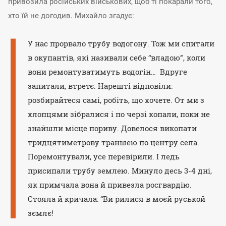
привозила російських військових, щоб ті покарали того,
хто їй не догодив. Михайло згадує:
У нас прорвало трубу водогону. Тож ми спитали
в окупантів, які називали себе “владою”, коли
вони ремонтуватимуть водогін… Вдруге
запитали, втретє. Нарешті відповіли:
розбирайтеся самі, робіть, що хочете. От ми з
хлопцями зібралися і по черзі копали, поки не
знайшли місце пориву. Довелося викопати
тридцятиметрову траншею по центру села.
Поремонтували, усе перевірили. І ледь
присипали трубу землею. Минуло десь 3-4 дні,
як примчала вона й привезла росгвардію.
Стояла й кричала: “Ви рилися в моєй руськой
зємлє!