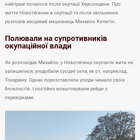
найгірше почалося після окупації Херсонщини. Про
життя Новотягинки в окупації та після звільнення
розповів місцевий мешканець Михайло Копитін.
Полювали на супротивників
окупаційної влади
Як розповідає Михайло, у Новотягинці окупанти жити не
залишилися, уподобали сусідні села, як от, наприклад,
Токарівку. Однак порозставляли усюди чимало своїх
блокпостів. І постійно влаштовували рейди з
перевірками.