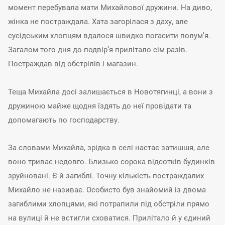
момент перебувала мати Михайлової дружини. На диво,
жінка не постраждала. Хата загорілася з даху, але
сусідським хлопцям вдалося швидко погасити полум’я.
Загалом того дня до подвір’я прилітало сім разів.
Постраждав від обстрілів і магазин.
Теща Михайла досі залишається в Новотягинці, а вони з
дружиною майже щодня їздять до неї провідати та
допомагають по господарству.
За словами Михайла, зрідка в селі настає затишшя, але
воно триває недовго. Близько сорока відсотків будинків
зруйновані. Є й загиблі. Точну кількість постраждалих
Михайло не називає. Особисто був знайомий із двома
загиблими хлопцями, які потрапили під обстріли прямо
на вулиці й не встигли сховатися. Прилітало й у єдиний