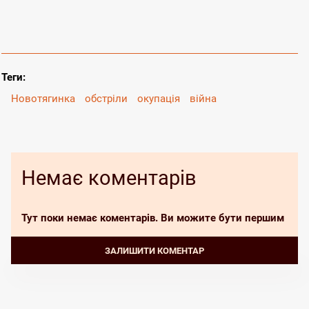
Теги:
Новотягинка
обстріли
окупація
війна
Немає коментарів
Тут поки немає коментарів. Ви можите бути першим
Залишити коментар
Залишити коментар може лише зареєстрований користувач. Будь
ЗАЛИШИТИ КОМЕНТАР
ласка увійдіть в свій аккаунт, або зареєструйтеся.
ВХІД РЕЄСТРАЦІЯ