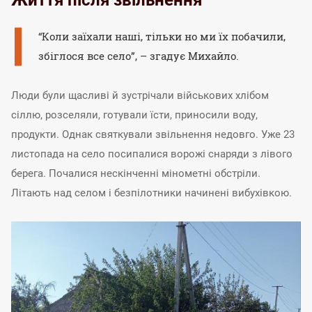
“Коли заїхали наші, тільки но ми їх побачили,
збіглося все село”, – згадує Михайло.
Люди були щасливі й зустрічали військових хлібом
сіллю, розселяли, готували їсти, приносили воду,
продукти. Однак святкували звільнення недовго. Уже 23
листопада на село посипалися ворожі снаряди з лівого
берега. Почалися нескінченні мінометні обстріли.
Літають над селом і безпілотники начинені вибухівкою.