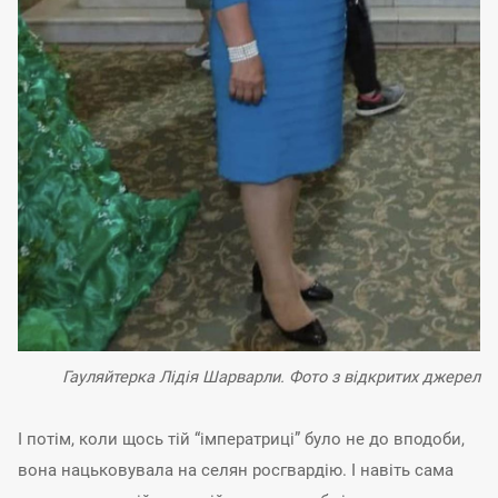
Гауляйтерка Лідія Шарварли. Фото з відкритих джерел
І потім, коли щось тій “імператриці” було не до вподоби,
вона нацьковувала на селян росгвардію. І навіть сама