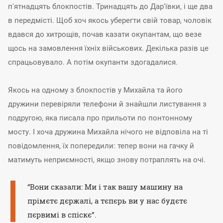
п'ятнадцять блокпостів. Тринадцять до Дар'ївки, і ще два
в передмісті. Щоб хоч якось уберегти свій товар, чоловік
вдався до хитрощів, почав казати окупантам, що везе
щось на замовлення їхніх військових. Декілька разів це
спрацьовувало. А потім окупанти здогадалися.
Якось на одному з блокпостів у Михайла та його
дружини перевіряли телефони й знайшли листування з
подругою, яка писала про прильоти по понтонному
мосту. І хоча дружина Михайла нічого не відповіла на ті
повідомлення, їх попередили: тепер вони на гачку й
матимуть неприємності, якщо знову потраплять на очі.
“Вони сказали: Ми і так вашу машину на
прімєтє дєржалі, а тєпєрь ви у нас будєтє
пєрвимі в спіскє”.