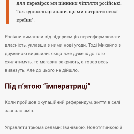
для перевірок ми цінники чіпляли російські.
Тож односельці знали, що ми патріоти своєї
країни”.
Росіяни вимагали від підприємців переоформлювати
власність, уклавши з ними нові угоди. Тоді Михайло з
дружиною вирішили: якщо вже дуже їх до того
схилятимуть, то магазин закриють, а товар весь
вивезуть. Але до цього не дійшло.
Під п’ятою “імператриці”
Коли пройшов окупаційний референдум, життя в селі
зазнало змін.
Управляти трьома селами: Іванівкою, Новотягинкою й