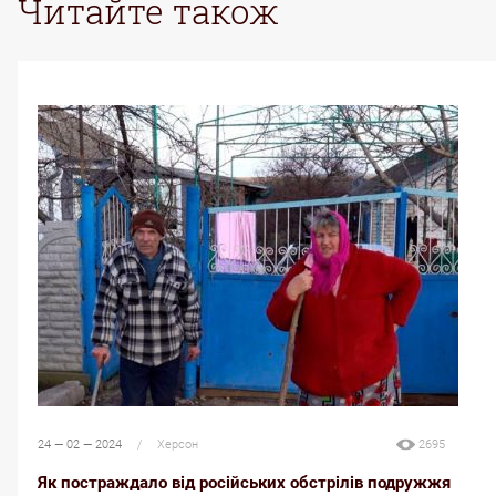
Читайте також
24 — 02 — 2024
/
Херсон
2695
2
Як постраждало від російських обстрілів подружжя