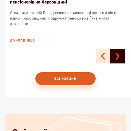
пенсіонерів на Херсонщині
Н
Ольга та Анатолій Бородавченки – мешканці одного з сіл на
Б
півночі Херсонщини, подружжя пенсіонерів. Їхнє життя
к
докорінно…
ДОКЛАДНІШЕ
ВСІ НОВИНИ