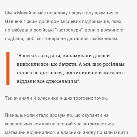
Сім’я Михайла має невелику продуктову крамничку.
Навчені гірким досвідом місцевих підприємців, яких
пограбували російські “гастролери”, вони з дружиною
подбали, щоб їхні товари не дісталися грабіжникам.
“Вони як заходили, виламували двері й
виносили все, що бачили. А ми, щоб росіянам
нічого не дісталося, відчинили свій магазин і
віддали все односельцям”.
Так вчиняли й власники інших торгових точок.
Пізніше, коли стало зрозуміло, що окупанти на
херсонських землях на певний час затримаються,
магазини відчинилися, а власники знову почали їздити