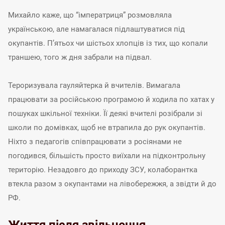
Михайло каже, що “імператриця” розмовляла
українською, але намагалася підлаштуватися під
окупантів. П’ятьох чи шістьох хлопців із тих, що копали
траншею, того ж дня забрали на підвал.
Тероризувала гауляйтерка й вчителів. Вимагала
працювати за російською програмою й ходила по хатах у
пошуках шкільної техніки. Її деякі вчителі розібрали зі
школи по домівках, щоб не втрапила до рук окупантів.
Ніхто з педагогів співпрацювати з росіянами не
погодився, більшість просто виїхали на підконтрольну
територію. Незадовго до приходу ЗСУ, колаборантка
втекла разом з окупантами на лівобережжя, а звідти й до
РФ.
Життя після звільнення