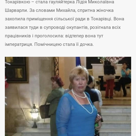
Токарівкою – стала гауляйтерка Лідія Миколаївна
Шарварли. За словами Михайла, спритна жіночка
захопила приміщення сільської ради в Токарівці. Вона
заявилася туди в супроводі окупантів, розігнала всіх
працівників і проголосила: відтепер вона тут
імператриця. Помічницею стала її дочка.