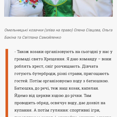
Омельницькі козачки (зліва на право) Олена Сівцова, Ольга
Бакіна та Світлана Самойленко
- Також козаки організовують на сьогодні у нас у
громаді свято Хрещення. Я даю команду – вони
роблять хрест, сніг розчищають. Дівчата
готують бутерброди, різні страви, пригощають
гостей. Потім організовуємо ходу з батюшкою.
Батюшка, до речі, теж наш козак, капелан.
Йдемо від церкви ходою до річки. Там
проводить обряд, освячує воду, дає дозвіл на
купання. А потім гуляння: спортивні ігри,