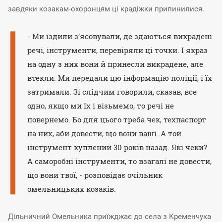
завдяки козакам-охоронцям ці крадіжки припинилися.
- Ми їздили з’ясовували, де здаються викрадені
речі, інструменти, перевіряли ці точки. І якраз
на одну з них вони й принесли викрадене, але
втекли. Ми передали цю інформацію поліції, і їх
затримали. Зі слідчим говорили, сказав, все
одно, якщо ми їх і візьмемо, то речі не
повернемо. Бо для цього треба чек, техпаспорт
на них, аби довести, що вони ваші. А той
інструмент куплений 30 років назад. Які чеки?
А саморобні інструменти, то взагалі не довести,
що вони твої, - розповідає очільник
омельницьких козаків.
Дільничний Омельника приїжджає до села з Кременчука