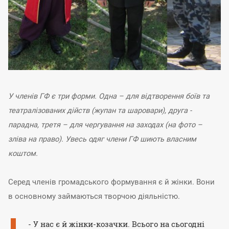
У членів ГФ є три форми. Одна – для відтворення боїв та
театралізованих дійств (жупан та шаровари), друга -
парадна, третя – для чергування на заходах (на фото –
зліва на право). Увесь одяг члени ГФ шиють власним
коштом.
Серед членів громадського формування є й жінки. Вони
в основному займаються творчою діяльністю.
- У нас є й жінки-козачки. Всього на сьогодні