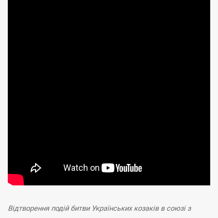
Відтворення подій битви Українських козаків в союзі з