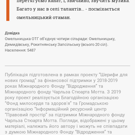
перетягуємо канат, і, звичайно, звучить музика.
Багато у нас в селі талантів… - посміхається
омельницький отаман.
Довідка
Омельницька ОТГ об’єднує чотири сільради: Омельницьку,
Демидівську, Рокитнянську Запсільську (всього 20 сіл).
Населення: 5487
Публікація підготовлена в рамках проекту “Шерифи для
нових громад” за фінансової підтримки у 2018-2019
роках Міжнародного Фонду “Відродження” та
Міжнародного фонду Чарльза Стюарта Мотта. З 2019
року проект реалізується Благодійною організацією
“Фонд милосердя та здоров'я” та Громадською
організацією “Інформаційний ресурсний центр
“Правовий простір” за підтримки Міжнародного фонду
Чарльза Стюарта Мотта. Погляди, відображені у цьому
матеріалі, належать його автору і можуть не співпадати
з думкою Міжнародного Фонду “Відродження” та