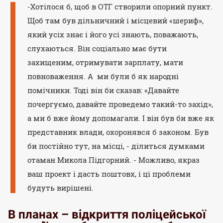
-Хотілося б, щоб в ОТГ створили опорний пункт.
Щоб там був дільничний і місцевий «шериф»,
який усіх знає і його усі знають, поважають,
слухаються. Він соціально має бути
захищеним, отримувати зарплату, мати
повноваження. А ми були б як народні
помічники. Тоді він би сказав: «Давайте
почергуємо, давайте проведемо такий-то захід»,
а ми б вже йому допомагали. І він був би вже як
представник влади, охоронявся б законом. Був
би постійно тут, на місці, - ділиться думками
отаман Микола Підгорний. - Можливо, якраз
ваш проект і дасть поштовх, і ці проблеми
будуть вирішені.
В планах – відкриття поліцейської