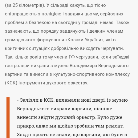
(за 25 кілометрів). У сільраді кажуть, що тісно
співпрацюють з поліцією і завдяки цьому, серйозних
проблем з безпекою на сьогодні у громаді немає. Також
зазначають, що порядку завдячують і деяким членам
громадського формування «Козаки України», які в
критичних ситуаціях добровільно виходять чергувати.
Так, кілька років тому члени ГФ чергували, коли заїжджі
гастролери викрали з музею Володимира Вернадського
картини та винесли з культурно-спортивного комплексу
(КСК) інструменти духового оркестру.
- Залізли в КСК, виламали нові двері, із музею
Вернадського викрали картини, пізніше
винесли звідти духовий оркестр. Було дуже
прикро, адже ми щойно зробили там ремонт.
Злодії просто не знали, що картини, які були в