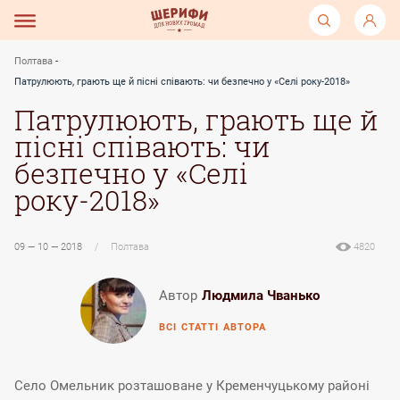
Полтава
Патрулюють, грають ще й пісні співають: чи безпечно у «Селі року-2018»
Патрулюють, грають ще й
пісні співають: чи
безпечно у «Селі
року-2018»
09 — 10 — 2018
/
Полтава
4820
Автор
Людмила Чванько
ВСІ СТАТТІ АВТОРА
Село Омельник розташоване у Кременчуцькому районі