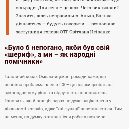
сільради. Для села – це шок. Чого викликали?
Значить, щось неправильно. Анька, Валька
дізнаються – будуть говорити… - розповідає
заступниця голови ОТГ Світлана Неіленко.
«Було б непогано, якби був свій
«шериф», а ми – як народні
помічники»
Головний козак Омельницької громади каже, що
основна проблема членів ГФ – це незахищеність на
законодавчому рівні та відсутність повноважень.
Говорить, що й поліція зараз не дуже зацікавлена у
діяльності козаків, адже їхні функції перетинаються. Тим
не менш, на думку отамана, їхня робота важлива.