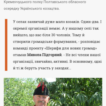
Кременчуцького полку Полтавського обласного
осередку Українського козацтва.
У селах зазвичай дуже мало козаків. Один-два. І
окремої організації немає. А у нашому селі так
вийшло, що нас біля 30 чоловік. Тому й
створили громадське формування, - розповідає
команді проекту «Шерифи для нових громад»
отаман
Микола Підгорний
. - Не всі члени нашої
організації, звичайно, активні. В основному, одні
й ті ж беруть участь у заходах…