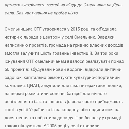
артисти зустрічають гостей на в’їзді до Омельника на День
села. Без частування не проїде ніхто.
Омельницька ОТГ утворилася у 2015 році та об’єднала
чотири сільради з центром у селі Омельник. Завдяки
написанню проектів, громада на гривню власних доходів
змогла залучити шість гривень інвестицій. За три роки
існування ОТГ омельничанам вдалося реалізувати понад
50 проектів: збудували новий водогін, відкрили дитячий
садочок, капітально ремонтують культурно-спортивний
комплекс, ЦНАП, закупили для шкіл інтерактивні дошки,
на церкві розмістили сонячні батареї для нічного
освітлення та багато іншого. До села часто приїжджають
гості з усієї України та із-за кордону, аби подивитися на
досягнення та набратися досвіду. Про безпеку у громаді
також піклуються. У 2005 році у селі створили