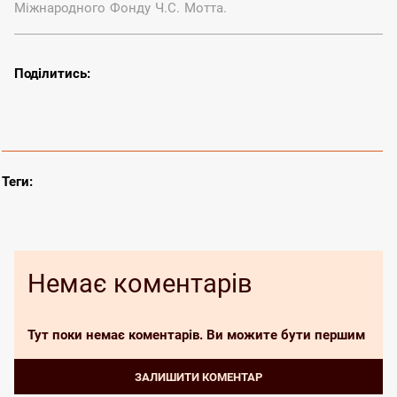
Міжнародного Фонду Ч.С. Мотта.
Теги:
Немає коментарів
Тут поки немає коментарів. Ви можите бути першим
Залишити коментар
Залишити коментар може лише зареєстрований користувач. Будь
ЗАЛИШИТИ КОМЕНТАР
ласка увійдіть в свій аккаунт, або зареєструйтеся.