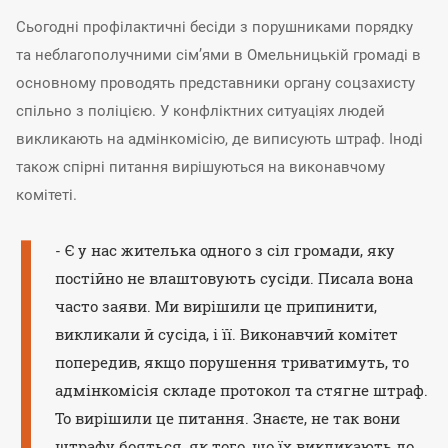
Сьогодні профілактичні бесіди з порушниками порядку
та неблагополучними сім’ями в Омельницькій громаді в
основному проводять представники органу соцзахисту
спільно з поліцією. У конфліктних ситуаціях людей
викликають на адмінкомісію, де виписують штраф. Іноді
також спірні питання вирішуються на виконавчому
комітеті.
- Є у нас жителька одного з сіл громади, яку
постійно не влаштовують сусіди. Писала вона
часто заяви. Ми вирішили це припинити,
викликали й сусіда, і її. Виконавчий комітет
попередив, якщо порушення триватимуть, то
адмінкомісія складе протокол та стягне штраф.
То вирішили це питання. Знаєте, не так вони
штрафу бояться, як того, що їх викликають до