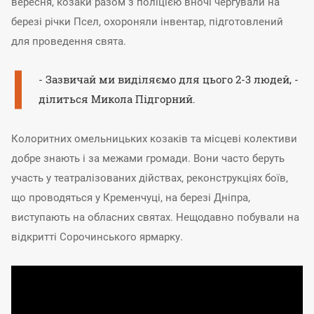
вересня, козаки разом з поліцією вночі чергували на
березі річки Псел, охороняли інвентар, підготовлений
для проведення свята.
- Зазвичай ми виділяємо для цього 2-3 людей, -
ділиться Микола Підгорний.
Колоритних омельницьких козаків та місцеві колективи
добре знають і за межами громади. Вони часто беруть
участь у театралізованих дійствах, реконструкціях боїв,
що проводяться у Кременчуці, на березі Дніпра,
виступають на обласних святах. Нещодавно побували на
відкритті Сорочинського ярмарку.