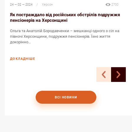
24 — 02 — 2024
/
Херсон
2700
2
Як постраждало від російських обстрілів подружжя
пенсіонерів на Херсонщині
Н
Ольга та Анатолій Бородавченки – мешканці одного з сіл на
Б
півночі Херсонщини, подружжя пенсіонерів. Їхнє життя
к
докорінно…
ДОКЛАДНІШЕ
ВСІ НОВИНИ