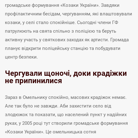
громадське формування «Козаки України». Завдяки
профілактичним бесідам, чергуванням, які влаштовували
козаки, у селі стало спокійніше. Сьогодні члени ГФ
патрулюють на свята спільно з поліцією та беруть
активну участь у святкових заходах як артисти. Громада
планує відкрити поліцейську станцію та побудувати
центр безпеки.
Чергували щоночі, доки крадіжки
не припинилися
Зараз в Омельнику спокійно, масових крадіжок немає.
Але так було не завжди. Аби захистити село від
злодюжок та показати, що населений пункт у надійних
руках, у 2005 році тут створили громадське формування
«Козаки України». Це омельницька сотня