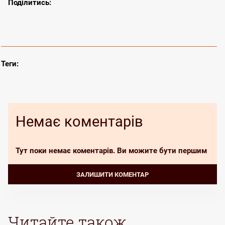
Теги:
Немає коментарів
Тут поки немає коментарів. Ви можите бути першим
Залишити коментар
Залишити коментар може лише зареєстрований користувач. Будь
ЗАЛИШИТИ КОМЕНТАР
ласка увійдіть в свій аккаунт, або зареєструйтеся.
ВХІД РЕЄСТРАЦІЯ
Читайте також