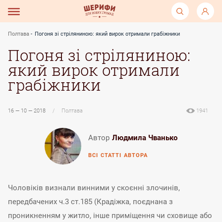
Полтава
Погоня зі стріляниною: який вирок отримали грабіжники
Погоня зі стріляниною:
який вирок отримали
грабіжники
16 — 10 — 2018
/
Полтава
1941
Автор
Людмила Чванько
ВСІ СТАТТІ АВТОРА
Чоловіків визнали винними у скоєнні злочинів,
передбачених ч.3 ст.185 (Крадіжка, поєднана з
проникненням у житло, інше приміщення чи сховище або