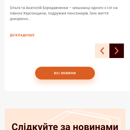
Н
Ольга та Анатолій Бородавченки – мешканці одного з сіл на
Б
півночі Херсонщини, подружжя пенсіонерів. Їхнє життя
к
докорінно…
ДОКЛАДНІШЕ
ВСІ НОВИНИ
Слідкуйте за новинами