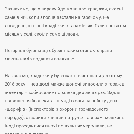
Зазначимо, що у вироку йде мова про крадіжки, скоєні
саме в ніч, коли злодіїв застали на гарячому. Не
доведено, що інші крадіжки з гаражів, які були протягом
місяця у селі, скоїли саме ці люди.
Потерпілі бутенківці обурені таким станом справи і
мають намір подавати апеляцію.
Нагадаємо, крадіжки у Бутенках почастішали у лютому
2018 року – невідомі майже щоночі виносили з гаражів
інвентар – «обносили» по кілька дворів за раз. Задля
підвищення безпеки у громаді взяли на роботу двох
«шерифів» (інспекторів з охорони громадського
порядку), створили «нічний патруль» та й самі мешканці
іноді проходилися вночі по вулицях чергували, не