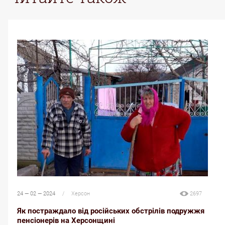
24 — 02 — 2024
/
Херсон
2697
2
Як постраждало від російських обстрілів подружжя
пенсіонерів на Херсонщині