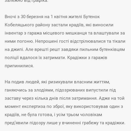
залежно від графіка.
Вночі з 30 березня на 1 квітня жителі Бутенок
Кобеляцького району застали крадіїв, які виносили
інвентар з гаража місцевого мешканця та влаштували за
ними погоню. Непрошені гості відстрілювалися та тікали
на джипі. Але врешті решт завдяки пильним бутенківцям
поліції вдалося їх затримати. Крадіжки з гаражів
припинилися.
На подив людей, які ризикували власним життям,
ганяючись за злодіями, підозрюваних випустили під
заставу через кілька днів після затримання. Адже на той
момент експертиза по зброї, яку використовував один з
крадіїв, не була готова, і усім трьом чоловікам
пред’явили підозру лише у вчиненні грабежу та крадіжки.