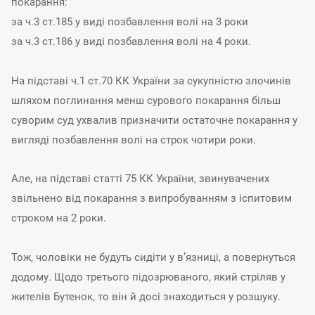
покарання:
за ч.3 ст.185 у виді позбавлення волі на 3 роки
за ч.3 ст.186 у виді позбавлення волі на 4 роки.
На підставі ч.1 ст.70 КК України за сукупністю злочинів
шляхом поглинання менш сурового покарання більш
суворим суд ухвалив призначити остаточне покарання у
вигляді позбавлення волі на строк чотири роки.
Але, на підставі статті 75 КК України, звинувачених
звільнено від покарання з випробуванням з іспитовим
строком на 2 роки.
Тож, чоловіки не будуть сидіти у в’язниці, а повернуться
додому. Щодо третього підозрюваного, який стріляв у
жителів Бутенок, то він й досі знаходиться у розшуку.