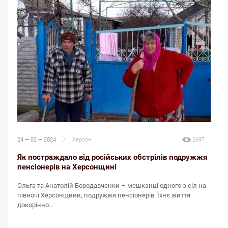
24 — 02 — 2024
/
Херсон
2697
2
Як постраждало від російських обстрілів подружжя
пенсіонерів на Херсонщині
Н
Ольга та Анатолій Бородавченки – мешканці одного з сіл на
Б
півночі Херсонщини, подружжя пенсіонерів. Їхнє життя
к
докорінно…