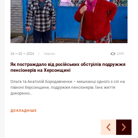
24 — 02 — 2024
/
Херсон
2699
2
Як постраждало від російських обстрілів подружжя
пенсіонерів на Херсонщині
Н
Ольга та Анатолій Бородавченки – мешканці одного з сіл на
Б
півночі Херсонщини, подружжя пенсіонерів. Їхнє життя
к
докорінно…
ДОКЛАДНІШЕ